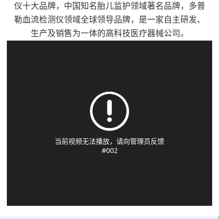
流探头、PPG探头、便
1、通过8.0MHz(±10%)
仪十大品牌，中国知名胎儿监护领域著名品牌，多普
性科、手外科、骨科、
干式槽型加热结构,使
于医生对不同的部位进
频率笔式探头辅助检测
勒血流检测仪领域全球领导品牌，是一家自主研发、
创伤外科、血管外科、
用常规输液器管,无需
行测量3、可显示血流
人体动脉/静脉血管的
生产及销售为一体的高科技医疗器械公司。
烧伤、整形科、心胸外
专用耗材。适用于术
速度值、脉率值、双向
血流状况2、2.4寸
科等，具有超高灵敏、
前、术中、术后患者的
血流波形图、PPG波
LCD(TFT)显示屏能显
体积小使用方便。产品
输血和输液；静脉营养
形、PVR波形、可测
示双向血流波形，平均
特点：8.0MHz探头3.2
液输注；儿童或新生儿
ABI/TBI/SEGMENT
血流速度以及脉率值
寸彩色液晶显示屏测量
输液；寒冷环境下输血
值、4、可以自动计算
3、双向血流以及单向
血流瞬间平均速度值、
和输液。产品特点：1.
出ABI和TBI，并计算
血流曲线可选；双向的
脉率值，显示包络图内
温控技术：采用智能微
出结果5、可存储多达
显示速度曲线可设置成
置充电电池，单次可满
电脑控制技术，三重温
100万组数据，并可随
两种模式4、显示/分离
足3小时以上工作需要
控保护2.干式加温结
时通过网络将数据备份
模式和组合流速的图
可选配专用软件，实现
构，2分钟即可加热到
到医院数据库6、配置
形，便于医生的使用
血流仪数据传输至计算
设定温度3.提示功能：
激光打印机，便于对测
5、可对探头的方向、
机进行分析和打印选配
输液完毕，声光报警4.
试数据进行记录和分析
模式、频率、语音、时
单/双向血流探头可进
设置范围：2 8℃- 4
7、移动推车式设计，
间刻度、波形、数据等
行手指/脚趾以及肢体
1℃，±0 . 5℃5.加热能