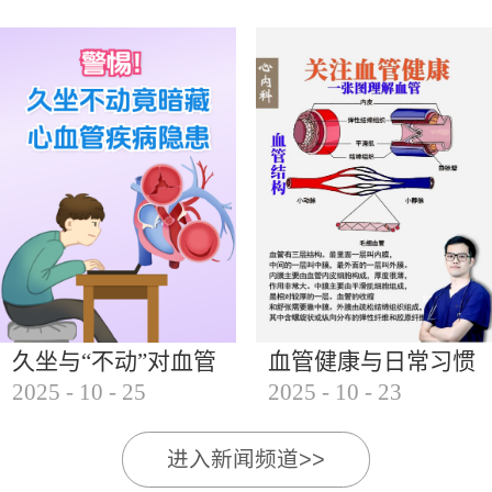
的变化特点1. 发病年龄提前 乳腺癌的发病年龄从过
去的50岁以上，逐步向30岁至40岁的女性群体延伸。
近年来，30岁至40岁的乳腺癌患者比例显著增加，甚
至...
久坐与“不动”对血管
血管健康与日常习惯
2025
-
10
-
25
2025
-
10
-
23
的影响
的影响
进入新闻频道>>