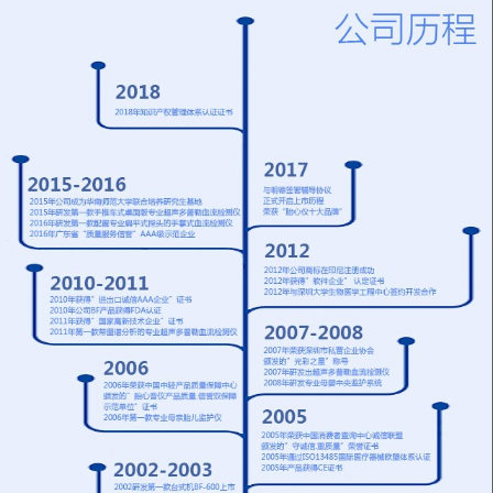
配置超大液晶屏显示器
进行设置6、内置数据
血管吻合手术后的效果
力：0 - 1 0 0 0 m L /小
8、只需在腕/踝部测试
接口，主机亦可单独使
检查，亦可检测脉率
时6.2 . 4寸彩色液晶显
血压值即可诊断疾病
用，也可连接计算机使
BV-620VP内置热敏打
示屏同时显示设定温
9、BV-660T++可自动
用7、选配超声多普勒
印机，实时打印
度、实测温度、滴液速
同时检测双侧数值特征
双向血管分析诊断软件
度、工作时间等内容7.
介绍外周动脉疾病
8、内置热敏打印机，
独有的滴速/室温/无线
（PAD）的诊断 诊断
可同步打印血流波形
功能设计，通过无线功
PAD最简便而有效的方
图，也可以从存储器里
能可以把数据传输到中
法就是进行踝肱比值
调出保存的血流波形图
央监护系统8.故障声光
（ABI）检查。ABI就
打印9、类似POS机的
报警，内置电池，外部
是踝部动脉收缩压与上
打印设计，操作使用方
电源断电后红外线检测
臂动脉收缩压的比值，
便
功能仍可连续工作3 - 6
它是一种便捷而无创的
小时
检查方法。ABI检查可
以在仰卧或坐姿下进
行。节段压的研究对于