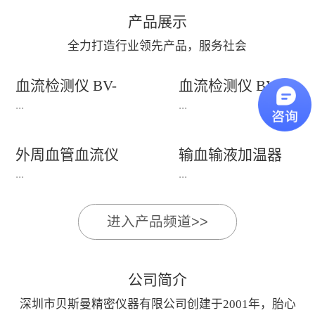
产品展示
全力打造行业领先产品，服务社会
血流检测仪 BV-
血流检测仪 BV-
660T+(660T++)
520P+
...
...
外周血管血流仪
输血输液加温器
产品适用：适用于老年
产品适用：主要用于人
BV-620V/620VP
BFW-1000+
...
...
科、心血管科、内分泌
体动脉血管状况和外周
科、体检科等科室。功
血管疾病（PAD）的检
进入产品频道>>
能特点：1、支持电脑
测， 适用于泌尿科、
BV-620V/620VP外周血
BFW-1000+输血输液加
屏幕显示，由电脑系统
男性科、手术科、骨
管血流仪外周血管疾病
温器产品适用于：通过
处理显示界面2、
科、创伤外科、血管外
检测仪主要用于人体或
加热输液管,对输入人
公司简介
8MHz(±10%)频率笔式
科、烧伤整形科、内分
动物动脉血流状况检
体的液体加温的仪器,
探头兼容双向、单向血
泌科等。功能特点：
深圳市贝斯曼精密仪器有限公司创建于2001年，胎心
测,适用于泌尿科、男
加温效率高,使用方便;