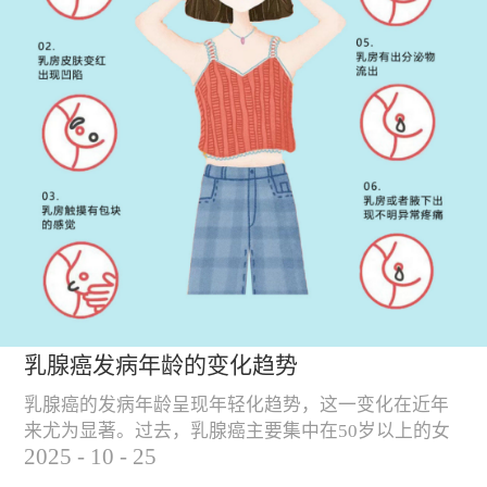
乳腺癌发病年龄的变化趋势
乳腺癌的发病年龄呈现年轻化趋势，这一变化在近年
来尤为显著。过去，乳腺癌主要集中在50岁以上的女
2025
-
10
-
25
性群体中，但随着社会环境、生活方式和饮食习惯的
变化，乳腺癌的发病年龄逐渐提前。 乳腺癌发病年龄