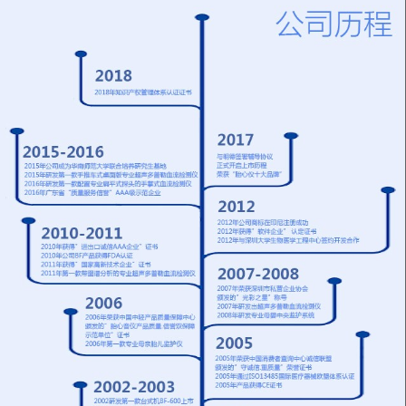
配置超大液晶屏显示器
进行设置6、内置数据
血管吻合手术后的效果
力：0 - 1 0 0 0 m L /小
8、只需在腕/踝部测试
接口，主机亦可单独使
检查，亦可检测脉率
时6.2 . 4寸彩色液晶显
血压值即可诊断疾病
用，也可连接计算机使
BV-620VP内置热敏打
示屏同时显示设定温
9、BV-660T++可自动
用7、选配超声多普勒
印机，实时打印
度、实测温度、滴液速
同时检测双侧数值特征
双向血管分析诊断软件
度、工作时间等内容7.
介绍外周动脉疾病
8、内置热敏打印机，
独有的滴速/室温/无线
（PAD）的诊断 诊断
可同步打印血流波形
功能设计，通过无线功
PAD最简便而有效的方
图，也可以从存储器里
能可以把数据传输到中
法就是进行踝肱比值
调出保存的血流波形图
央监护系统8.故障声光
（ABI）检查。ABI就
打印9、类似POS机的
报警，内置电池，外部
是踝部动脉收缩压与上
打印设计，操作使用方
电源断电后红外线检测
臂动脉收缩压的比值，
便
功能仍可连续工作3 - 6
它是一种便捷而无创的
小时
检查方法。ABI检查可
以在仰卧或坐姿下进
行。节段压的研究对于