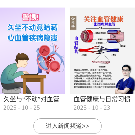
的变化特点1. 发病年龄提前 乳腺癌的发病年龄从过
去的50岁以上，逐步向30岁至40岁的女性群体延伸。
近年来，30岁至40岁的乳腺癌患者比例显著增加，甚
至...
久坐与“不动”对血管
血管健康与日常习惯
2025
-
10
-
25
2025
-
10
-
23
的影响
的影响
进入新闻频道>>