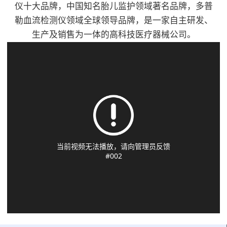
流探头、PPG探头、便
1、通过8.0MHz(±10%)
仪十大品牌，中国知名胎儿监护领域著名品牌，多普
性科、手外科、骨科、
干式槽型加热结构,使
于医生对不同的部位进
频率笔式探头辅助检测
勒血流检测仪领域全球领导品牌，是一家自主研发、
创伤外科、血管外科、
用常规输液器管,无需
行测量3、可显示血流
人体动脉/静脉血管的
生产及销售为一体的高科技医疗器械公司。
烧伤、整形科、心胸外
专用耗材。适用于术
速度值、脉率值、双向
血流状况2、2.4寸
科等，具有超高灵敏、
前、术中、术后患者的
血流波形图、PPG波
LCD(TFT)显示屏能显
体积小使用方便。产品
输血和输液；静脉营养
形、PVR波形、可测
示双向血流波形，平均
特点：8.0MHz探头3.2
液输注；儿童或新生儿
ABI/TBI/SEGMENT
血流速度以及脉率值
寸彩色液晶显示屏测量
输液；寒冷环境下输血
值、4、可以自动计算
3、双向血流以及单向
血流瞬间平均速度值、
和输液。产品特点：1.
出ABI和TBI，并计算
血流曲线可选；双向的
脉率值，显示包络图内
温控技术：采用智能微
出结果5、可存储多达
显示速度曲线可设置成
置充电电池，单次可满
电脑控制技术，三重温
100万组数据，并可随
两种模式4、显示/分离
足3小时以上工作需要
控保护2.干式加温结
时通过网络将数据备份
模式和组合流速的图
可选配专用软件，实现
构，2分钟即可加热到
到医院数据库6、配置
形，便于医生的使用
血流仪数据传输至计算
设定温度3.提示功能：
激光打印机，便于对测
5、可对探头的方向、
机进行分析和打印选配
输液完毕，声光报警4.
试数据进行记录和分析
模式、频率、语音、时
单/双向血流探头可进
设置范围：2 8℃- 4
7、移动推车式设计，
间刻度、波形、数据等
行手指/脚趾以及肢体
1℃，±0 . 5℃5.加热能