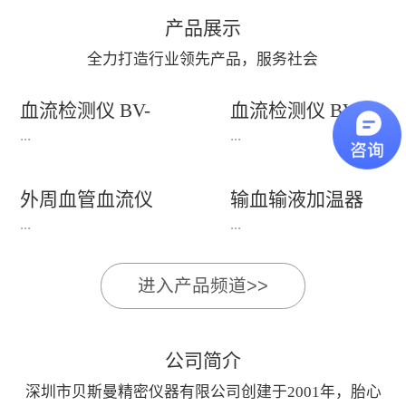
产品展示
全力打造行业领先产品，服务社会
血流检测仪 BV-
血流检测仪 BV-
660T+(660T++)
520P+
...
...
外周血管血流仪
输血输液加温器
产品适用：适用于老年
产品适用：主要用于人
BV-620V/620VP
BFW-1000+
...
...
科、心血管科、内分泌
体动脉血管状况和外周
科、体检科等科室。功
血管疾病（PAD）的检
进入产品频道>>
能特点：1、支持电脑
测， 适用于泌尿科、
BV-620V/620VP外周血
BFW-1000+输血输液加
屏幕显示，由电脑系统
男性科、手术科、骨
管血流仪外周血管疾病
温器产品适用于：通过
处理显示界面2、
科、创伤外科、血管外
检测仪主要用于人体或
加热输液管,对输入人
公司简介
8MHz(±10%)频率笔式
科、烧伤整形科、内分
动物动脉血流状况检
体的液体加温的仪器,
探头兼容双向、单向血
泌科等。功能特点：
深圳市贝斯曼精密仪器有限公司创建于2001年，胎心
测,适用于泌尿科、男
加温效率高,使用方便;