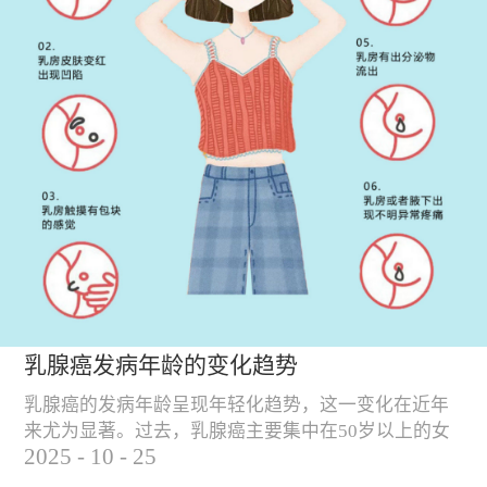
乳腺癌发病年龄的变化趋势
乳腺癌的发病年龄呈现年轻化趋势，这一变化在近年
来尤为显著。过去，乳腺癌主要集中在50岁以上的女
2025
-
10
-
25
性群体中，但随着社会环境、生活方式和饮食习惯的
变化，乳腺癌的发病年龄逐渐提前。 乳腺癌发病年龄