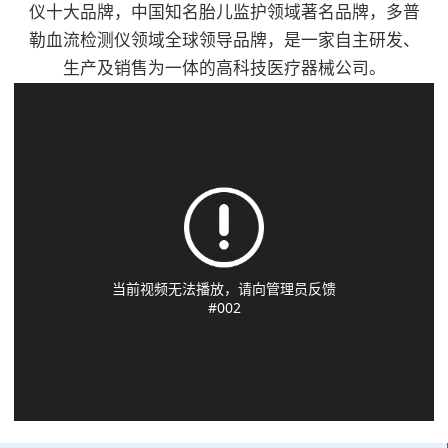
流探头、PPG探头、便
1、通过8.0MHz(±10%)
仪十大品牌，中国知名胎儿监护领域著名品牌，多普
性科、手外科、骨科、
干式槽型加热结构,使
于医生对不同的部位进
频率笔式探头辅助检测
勒血流检测仪领域全球领导品牌，是一家自主研发、
创伤外科、血管外科、
用常规输液器管,无需
行测量3、可显示血流
人体动脉/静脉血管的
生产及销售为一体的高科技医疗器械公司。
烧伤、整形科、心胸外
专用耗材。适用于术
速度值、脉率值、双向
血流状况2、2.4寸
科等，具有超高灵敏、
前、术中、术后患者的
血流波形图、PPG波
LCD(TFT)显示屏能显
体积小使用方便。产品
输血和输液；静脉营养
形、PVR波形、可测
示双向血流波形，平均
特点：8.0MHz探头3.2
液输注；儿童或新生儿
ABI/TBI/SEGMENT
血流速度以及脉率值
寸彩色液晶显示屏测量
输液；寒冷环境下输血
值、4、可以自动计算
3、双向血流以及单向
血流瞬间平均速度值、
和输液。产品特点：1.
出ABI和TBI，并计算
血流曲线可选；双向的
脉率值，显示包络图内
温控技术：采用智能微
出结果5、可存储多达
显示速度曲线可设置成
置充电电池，单次可满
电脑控制技术，三重温
100万组数据，并可随
两种模式4、显示/分离
足3小时以上工作需要
控保护2.干式加温结
时通过网络将数据备份
模式和组合流速的图
可选配专用软件，实现
构，2分钟即可加热到
到医院数据库6、配置
形，便于医生的使用
血流仪数据传输至计算
设定温度3.提示功能：
激光打印机，便于对测
5、可对探头的方向、
机进行分析和打印选配
输液完毕，声光报警4.
试数据进行记录和分析
模式、频率、语音、时
单/双向血流探头可进
设置范围：2 8℃- 4
7、移动推车式设计，
间刻度、波形、数据等
行手指/脚趾以及肢体
1℃，±0 . 5℃5.加热能