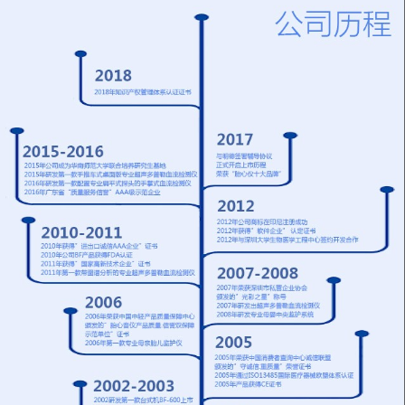
配置超大液晶屏显示器
进行设置6、内置数据
血管吻合手术后的效果
力：0 - 1 0 0 0 m L /小
8、只需在腕/踝部测试
接口，主机亦可单独使
检查，亦可检测脉率
时6.2 . 4寸彩色液晶显
血压值即可诊断疾病
用，也可连接计算机使
BV-620VP内置热敏打
示屏同时显示设定温
9、BV-660T++可自动
用7、选配超声多普勒
印机，实时打印
度、实测温度、滴液速
同时检测双侧数值特征
双向血管分析诊断软件
度、工作时间等内容7.
介绍外周动脉疾病
8、内置热敏打印机，
独有的滴速/室温/无线
（PAD）的诊断 诊断
可同步打印血流波形
功能设计，通过无线功
PAD最简便而有效的方
图，也可以从存储器里
能可以把数据传输到中
法就是进行踝肱比值
调出保存的血流波形图
央监护系统8.故障声光
（ABI）检查。ABI就
打印9、类似POS机的
报警，内置电池，外部
是踝部动脉收缩压与上
打印设计，操作使用方
电源断电后红外线检测
臂动脉收缩压的比值，
便
功能仍可连续工作3 - 6
它是一种便捷而无创的
小时
检查方法。ABI检查可
以在仰卧或坐姿下进
行。节段压的研究对于