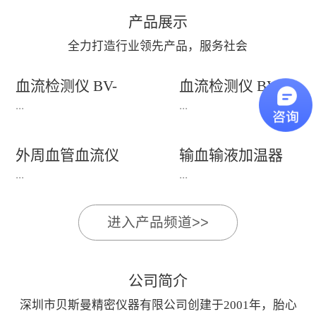
产品展示
全力打造行业领先产品，服务社会
血流检测仪 BV-
血流检测仪 BV-
660T+(660T++)
520P+
...
...
外周血管血流仪
输血输液加温器
产品适用：适用于老年
产品适用：主要用于人
BV-620V/620VP
BFW-1000+
...
...
科、心血管科、内分泌
体动脉血管状况和外周
科、体检科等科室。功
血管疾病（PAD）的检
进入产品频道>>
能特点：1、支持电脑
测， 适用于泌尿科、
BV-620V/620VP外周血
BFW-1000+输血输液加
屏幕显示，由电脑系统
男性科、手术科、骨
管血流仪外周血管疾病
温器产品适用于：通过
处理显示界面2、
科、创伤外科、血管外
检测仪主要用于人体或
加热输液管,对输入人
公司简介
8MHz(±10%)频率笔式
科、烧伤整形科、内分
动物动脉血流状况检
体的液体加温的仪器,
探头兼容双向、单向血
泌科等。功能特点：
深圳市贝斯曼精密仪器有限公司创建于2001年，胎心
测,适用于泌尿科、男
加温效率高,使用方便;