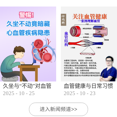
的变化特点1. 发病年龄提前 乳腺癌的发病年龄从过
去的50岁以上，逐步向30岁至40岁的女性群体延伸。
近年来，30岁至40岁的乳腺癌患者比例显著增加，甚
至...
久坐与“不动”对血管
血管健康与日常习惯
2025
-
10
-
25
2025
-
10
-
23
的影响
的影响
进入新闻频道>>