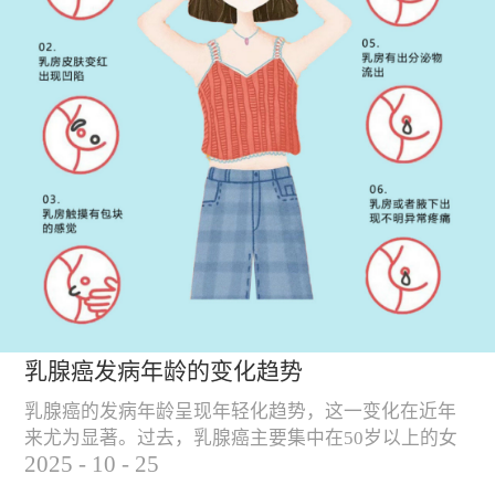
乳腺癌发病年龄的变化趋势
乳腺癌的发病年龄呈现年轻化趋势，这一变化在近年
来尤为显著。过去，乳腺癌主要集中在50岁以上的女
2025
-
10
-
25
性群体中，但随着社会环境、生活方式和饮食习惯的
变化，乳腺癌的发病年龄逐渐提前。 乳腺癌发病年龄