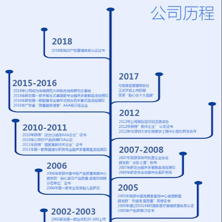
配置超大液晶屏显示器
进行设置6、内置数据
血管吻合手术后的效果
力：0 - 1 0 0 0 m L /小
8、只需在腕/踝部测试
接口，主机亦可单独使
检查，亦可检测脉率
时6.2 . 4寸彩色液晶显
血压值即可诊断疾病
用，也可连接计算机使
BV-620VP内置热敏打
示屏同时显示设定温
9、BV-660T++可自动
用7、选配超声多普勒
印机，实时打印
度、实测温度、滴液速
同时检测双侧数值特征
双向血管分析诊断软件
度、工作时间等内容7.
介绍外周动脉疾病
8、内置热敏打印机，
独有的滴速/室温/无线
（PAD）的诊断 诊断
可同步打印血流波形
功能设计，通过无线功
PAD最简便而有效的方
图，也可以从存储器里
能可以把数据传输到中
法就是进行踝肱比值
调出保存的血流波形图
央监护系统8.故障声光
（ABI）检查。ABI就
打印9、类似POS机的
报警，内置电池，外部
是踝部动脉收缩压与上
打印设计，操作使用方
电源断电后红外线检测
臂动脉收缩压的比值，
便
功能仍可连续工作3 - 6
它是一种便捷而无创的
小时
检查方法。ABI检查可
以在仰卧或坐姿下进
行。节段压的研究对于