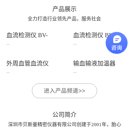
产品展示
全力打造行业领先产品，服务社会
血流检测仪 BV-
血流检测仪 BV-
660T+(660T++)
520P+
...
...
外周血管血流仪
输血输液加温器
产品适用：适用于老年
产品适用：主要用于人
BV-620V/620VP
BFW-1000+
...
...
科、心血管科、内分泌
体动脉血管状况和外周
科、体检科等科室。功
血管疾病（PAD）的检
进入产品频道>>
能特点：1、支持电脑
测， 适用于泌尿科、
BV-620V/620VP外周血
BFW-1000+输血输液加
屏幕显示，由电脑系统
男性科、手术科、骨
管血流仪外周血管疾病
温器产品适用于：通过
处理显示界面2、
科、创伤外科、血管外
检测仪主要用于人体或
加热输液管,对输入人
公司简介
8MHz(±10%)频率笔式
科、烧伤整形科、内分
动物动脉血流状况检
体的液体加温的仪器,
探头兼容双向、单向血
泌科等。功能特点：
深圳市贝斯曼精密仪器有限公司创建于2001年，胎心
测,适用于泌尿科、男
加温效率高,使用方便;