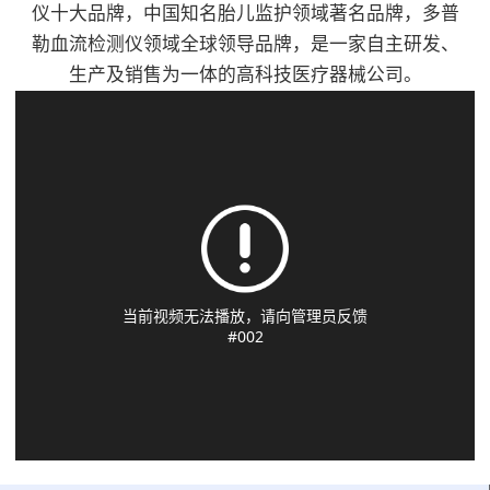
流探头、PPG探头、便
1、通过8.0MHz(±10%)
仪十大品牌，中国知名胎儿监护领域著名品牌，多普
性科、手外科、骨科、
干式槽型加热结构,使
于医生对不同的部位进
频率笔式探头辅助检测
勒血流检测仪领域全球领导品牌，是一家自主研发、
创伤外科、血管外科、
用常规输液器管,无需
行测量3、可显示血流
人体动脉/静脉血管的
生产及销售为一体的高科技医疗器械公司。
烧伤、整形科、心胸外
专用耗材。适用于术
速度值、脉率值、双向
血流状况2、2.4寸
科等，具有超高灵敏、
前、术中、术后患者的
血流波形图、PPG波
LCD(TFT)显示屏能显
体积小使用方便。产品
输血和输液；静脉营养
形、PVR波形、可测
示双向血流波形，平均
特点：8.0MHz探头3.2
液输注；儿童或新生儿
ABI/TBI/SEGMENT
血流速度以及脉率值
寸彩色液晶显示屏测量
输液；寒冷环境下输血
值、4、可以自动计算
3、双向血流以及单向
血流瞬间平均速度值、
和输液。产品特点：1.
出ABI和TBI，并计算
血流曲线可选；双向的
脉率值，显示包络图内
温控技术：采用智能微
出结果5、可存储多达
显示速度曲线可设置成
置充电电池，单次可满
电脑控制技术，三重温
100万组数据，并可随
两种模式4、显示/分离
足3小时以上工作需要
控保护2.干式加温结
时通过网络将数据备份
模式和组合流速的图
可选配专用软件，实现
构，2分钟即可加热到
到医院数据库6、配置
形，便于医生的使用
血流仪数据传输至计算
设定温度3.提示功能：
激光打印机，便于对测
5、可对探头的方向、
机进行分析和打印选配
输液完毕，声光报警4.
试数据进行记录和分析
模式、频率、语音、时
单/双向血流探头可进
设置范围：2 8℃- 4
7、移动推车式设计，
间刻度、波形、数据等
行手指/脚趾以及肢体
1℃，±0 . 5℃5.加热能