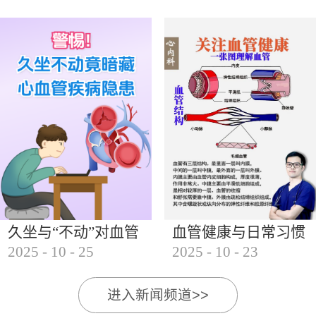
的变化特点1. 发病年龄提前 乳腺癌的发病年龄从过
去的50岁以上，逐步向30岁至40岁的女性群体延伸。
近年来，30岁至40岁的乳腺癌患者比例显著增加，甚
至...
久坐与“不动”对血管
血管健康与日常习惯
2025
-
10
-
25
2025
-
10
-
23
的影响
的影响
进入新闻频道>>