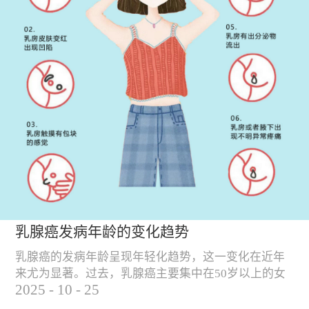
乳腺癌发病年龄的变化趋势
乳腺癌的发病年龄呈现年轻化趋势，这一变化在近年
来尤为显著。过去，乳腺癌主要集中在50岁以上的女
2025
-
10
-
25
性群体中，但随着社会环境、生活方式和饮食习惯的
变化，乳腺癌的发病年龄逐渐提前。 乳腺癌发病年龄