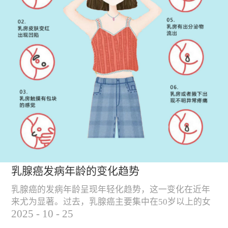
乳腺癌发病年龄的变化趋势
乳腺癌的发病年龄呈现年轻化趋势，这一变化在近年
来尤为显著。过去，乳腺癌主要集中在50岁以上的女
2025
-
10
-
25
性群体中，但随着社会环境、生活方式和饮食习惯的
变化，乳腺癌的发病年龄逐渐提前。 乳腺癌发病年龄