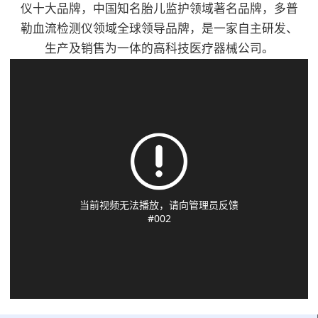
流探头、PPG探头、便
1、通过8.0MHz(±10%)
仪十大品牌，中国知名胎儿监护领域著名品牌，多普
性科、手外科、骨科、
干式槽型加热结构,使
于医生对不同的部位进
频率笔式探头辅助检测
勒血流检测仪领域全球领导品牌，是一家自主研发、
创伤外科、血管外科、
用常规输液器管,无需
行测量3、可显示血流
人体动脉/静脉血管的
生产及销售为一体的高科技医疗器械公司。
烧伤、整形科、心胸外
专用耗材。适用于术
速度值、脉率值、双向
血流状况2、2.4寸
科等，具有超高灵敏、
前、术中、术后患者的
血流波形图、PPG波
LCD(TFT)显示屏能显
体积小使用方便。产品
输血和输液；静脉营养
形、PVR波形、可测
示双向血流波形，平均
特点：8.0MHz探头3.2
液输注；儿童或新生儿
ABI/TBI/SEGMENT
血流速度以及脉率值
寸彩色液晶显示屏测量
输液；寒冷环境下输血
值、4、可以自动计算
3、双向血流以及单向
血流瞬间平均速度值、
和输液。产品特点：1.
出ABI和TBI，并计算
血流曲线可选；双向的
脉率值，显示包络图内
温控技术：采用智能微
出结果5、可存储多达
显示速度曲线可设置成
置充电电池，单次可满
电脑控制技术，三重温
100万组数据，并可随
两种模式4、显示/分离
足3小时以上工作需要
控保护2.干式加温结
时通过网络将数据备份
模式和组合流速的图
可选配专用软件，实现
构，2分钟即可加热到
到医院数据库6、配置
形，便于医生的使用
血流仪数据传输至计算
设定温度3.提示功能：
激光打印机，便于对测
5、可对探头的方向、
机进行分析和打印选配
输液完毕，声光报警4.
试数据进行记录和分析
模式、频率、语音、时
单/双向血流探头可进
设置范围：2 8℃- 4
7、移动推车式设计，
间刻度、波形、数据等
行手指/脚趾以及肢体
1℃，±0 . 5℃5.加热能