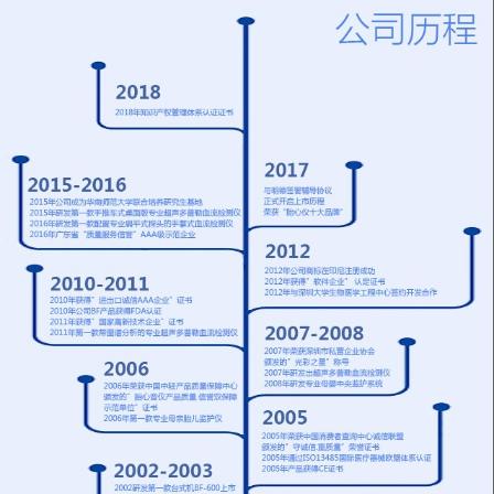
配置超大液晶屏显示器
进行设置6、内置数据
血管吻合手术后的效果
力：0 - 1 0 0 0 m L /小
8、只需在腕/踝部测试
接口，主机亦可单独使
检查，亦可检测脉率
时6.2 . 4寸彩色液晶显
血压值即可诊断疾病
用，也可连接计算机使
BV-620VP内置热敏打
示屏同时显示设定温
9、BV-660T++可自动
用7、选配超声多普勒
印机，实时打印
度、实测温度、滴液速
同时检测双侧数值特征
双向血管分析诊断软件
度、工作时间等内容7.
介绍外周动脉疾病
8、内置热敏打印机，
独有的滴速/室温/无线
（PAD）的诊断 诊断
可同步打印血流波形
功能设计，通过无线功
PAD最简便而有效的方
图，也可以从存储器里
能可以把数据传输到中
法就是进行踝肱比值
调出保存的血流波形图
央监护系统8.故障声光
（ABI）检查。ABI就
打印9、类似POS机的
报警，内置电池，外部
是踝部动脉收缩压与上
打印设计，操作使用方
电源断电后红外线检测
臂动脉收缩压的比值，
便
功能仍可连续工作3 - 6
它是一种便捷而无创的
小时
检查方法。ABI检查可
以在仰卧或坐姿下进
行。节段压的研究对于