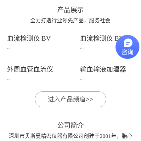
产品展示
全力打造行业领先产品，服务社会
血流检测仪 BV-
血流检测仪 BV-
660T+(660T++)
520P+
...
...
外周血管血流仪
输血输液加温器
产品适用：适用于老年
产品适用：主要用于人
BV-620V/620VP
BFW-1000+
...
...
科、心血管科、内分泌
体动脉血管状况和外周
科、体检科等科室。功
血管疾病（PAD）的检
进入产品频道>>
能特点：1、支持电脑
测， 适用于泌尿科、
BV-620V/620VP外周血
BFW-1000+输血输液加
屏幕显示，由电脑系统
男性科、手术科、骨
管血流仪外周血管疾病
温器产品适用于：通过
处理显示界面2、
科、创伤外科、血管外
检测仪主要用于人体或
加热输液管,对输入人
公司简介
8MHz(±10%)频率笔式
科、烧伤整形科、内分
动物动脉血流状况检
体的液体加温的仪器,
探头兼容双向、单向血
泌科等。功能特点：
深圳市贝斯曼精密仪器有限公司创建于2001年，胎心
测,适用于泌尿科、男
加温效率高,使用方便;