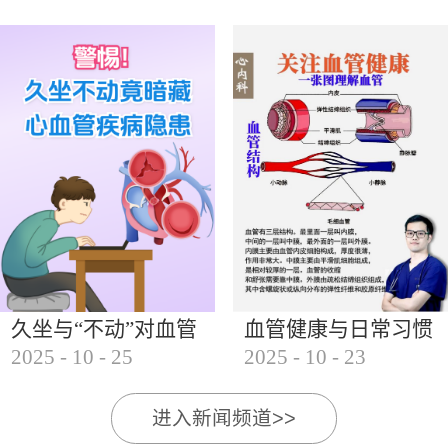
的变化特点1. 发病年龄提前 乳腺癌的发病年龄从过
去的50岁以上，逐步向30岁至40岁的女性群体延伸。
近年来，30岁至40岁的乳腺癌患者比例显著增加，甚
至...
久坐与“不动”对血管
血管健康与日常习惯
2025
-
10
-
25
2025
-
10
-
23
的影响
的影响
进入新闻频道>>