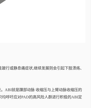
性跛⾏或静息痛症状,继续发展则会引起下肢溃疡、
。ABI就是踝部动脉 收缩压与上臂动脉收缩压的
均呼吁应对PAD的高风险⼈群进行积极的ABI定