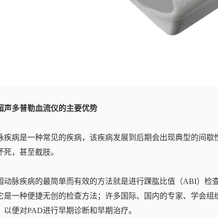
超声多普勒血流仪的主要优势
脉疾病是⼀种常见的疾病，该疾病发展到后期会出现典型的间歇
坏死，甚⾄截肢。
围动脉疾病的最简单而有效的方法就是进行踝肱比值（ABI）检查
它是⼀种便捷无创的检查⽅法；许多国际、国内的专家、学会组织
，以便对PAD进行早期诊断和早期治疗。