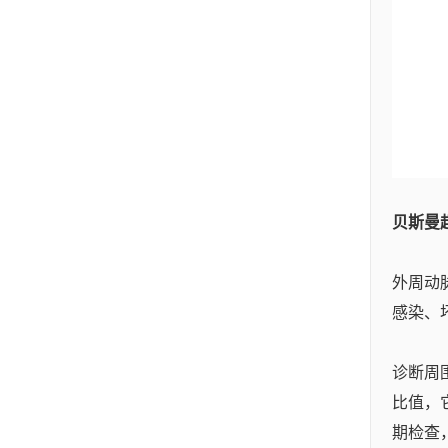
贝斯曼
外周动
感染、
诊断周
⽐值，
期检查