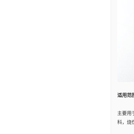
踝平面及其以上发自
胫前动脉，向外经趾
长伸肌腱与骨面之间
至外踝，与跗外侧动
脉和腓动脉穿支吻
合。血流正常流速为
40.0+-11.5cm/s。 运动
状态下数据对比
图 &#...
适用范
主要用
科，烧