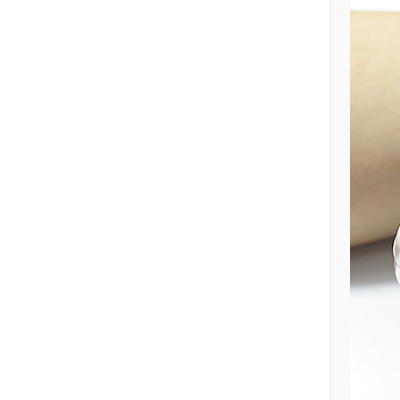
脉的血流正常流速为
40.0+-11.5cm/s。1、
桡动脉：是肱动脉的
终支之一，较尺动脉
稍小。桡动脉长约
21.2cm，起端外径约
0.3cm。正常流速为
42.5+-12.5cm/s。桡动
脉在桡骨下端与桡侧
腕屈肌腱之间位置较
浅，是扪脉和穿刺的
理想部位。桡动脉有
恒定的二静脉伴行。
自肘窝中心以下2.5cm
处向外下至桡骨茎突
的内侧划一直线，为
桡动脉的体表投影。
2、肱动脉：肱动脉系
腋动脉的直接延续。
沿肱二头肌内侧沟，
与正中神经伴行向
下，先在神经的内侧
至上臂中部稍下方，
互相交叉，转至神经
的外侧。至肘窝的深
部，平桡骨颈处分为
桡动脉和尺动脉。正
常流速
92.0+-26.5cm/s。3、
踝动脉：该动脉多在