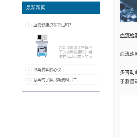
最新新闻
血管健康您在乎过吗？
1
...
血流检
您知道血流正常情况
下的流动速度吗？知
血流速
道在运动状态下的血
流速度又是怎么样的
呢？然后危险提醒是
贝斯曼聊胎心仪
2
什么呢？ 21世纪的我
多普勒
们生活节奏：事业、
您真的了解贝斯曼吗（二）
3
爱情、家庭～三点一
于测量
线，自然而然的忽略
了自身身体的健康状
况～ 今天小贝带大家
了解下血流速度以及
检测血流能知道身体
上的什么问题。 正常
不运动的情况下血管
部位不同，则其血流
速度不同，桡动脉流
速为42.5+-12.5cm/s，
肱动脉正常流速
92.0+-26.5cm/s，踝动