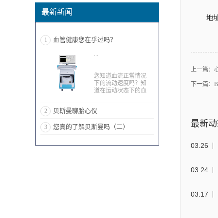
最新新闻
地
血管健康您在乎过吗？
1
...
上一篇：
您知道血流正常情况
下的流动速度吗？知
下一篇：
道在运动状态下的血
流速度又是怎么样的
呢？然后危险提醒是
贝斯曼聊胎心仪
2
什么呢？ 21世纪的我
们生活节奏：事业、
最新动
您真的了解贝斯曼吗（二）
3
爱情、家庭～三点一
线，自然而然的忽略
了自身身体的健康状
03
.
26
况～ 今天小贝带大家
了解下血流速度以及
检测血流能知道身体
03
.
24
上的什么问题。 正常
不运动的情况下血管
部位不同，则其血流
速度不同，桡动脉流
03
.
17
速为42.5+-12.5cm/s，
肱动脉正常流速
92.0+-26.5cm/s，踝动