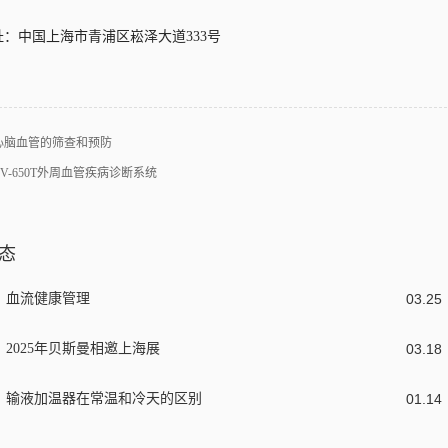
址：中国上海市青浦区崧泽大道333号
心脑血管的筛查和预防
BV-650T外周血管疾病诊断系统
态
血流健康管理
03
.
25
2025年贝斯曼相邀上海展
03
.
18
输液加温器在常温和冷天的区别
01
.
14